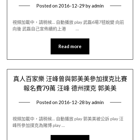
Posted on
2016-12-29
by
admin
視頻加載中，請稍候… 自動播放 play 武磊6場7毬蛻變 向前
向後 武磊自己宣佈續約上港 …
Read more
真人百家樂 汪峰曾與郭美美參加撲克比賽
報名費79萬 汪峰 德州撲克 郭美美
Posted on
2016-12-28
by
admin
視頻加載中，請稍候… 自動播放 play 郭美美被公訴 play 汪
峰所參加撲克為賭博 play …