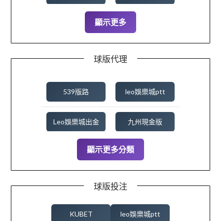
顯示更多
2024 年 9 月
2024 年 8 月
2024 年 7 月
2024 年 6 月
球版代理
2024 年 5 月
2024 年 4 月
539版路
leo娛樂城ptt
2024 年 3 月
2023 年 10 月
Leo娛樂城出金
九州現金版
2023 年 9 月
2023 年 8 月
顯示更多分類
信用球版
北京賽車
2023 年 7 月
2023 年 6 月
即時比分
地下投注
球版投注
2023 年 5 月
2023 年 4 月
地下運彩
場中投注
KUBET
leo娛樂城ptt