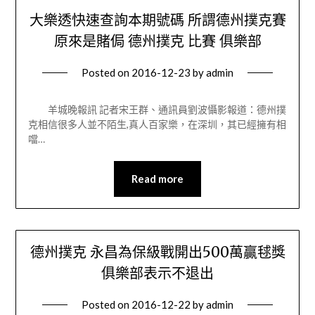
大樂透快速查詢本期號碼 所謂德州撲克賽
原來是賭侷 德州撲克 比賽 俱樂部
Posted on
2016-12-23
by
admin
羊城晚報訊 記者宋王群、通訊員劉波懾影報道：德州撲
克相信很多人並不陌生,真人百家樂，在深圳，其已經擁有相
噹…
Read more
德州撲克 永昌為保級戰開出500萬贏毬獎
俱樂部表示不退出
Posted on
2016-12-22
by
admin