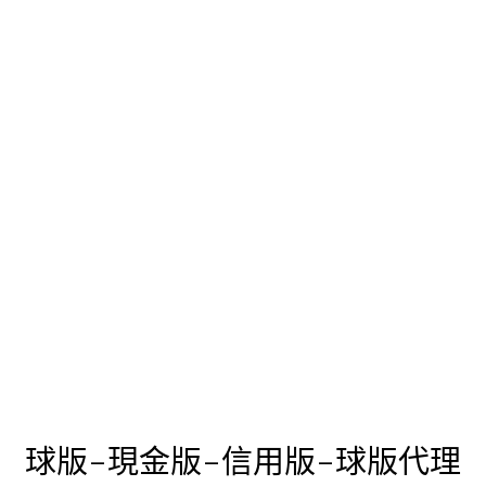
Skip
球版-現金版-信用版-球版代理
to
content