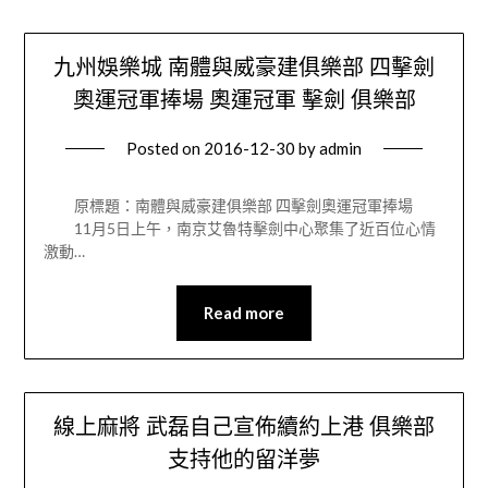
九州娛樂城 南體與威豪建俱樂部 四擊劍
奧運冠軍捧場 奧運冠軍 擊劍 俱樂部
Posted on
2016-12-30
by
admin
原標題：南體與威豪建俱樂部 四擊劍奧運冠軍捧場
11月5日上午，南京艾魯特擊劍中心聚集了近百位心情
激動…
Read more
線上麻將 武磊自己宣佈續約上港 俱樂部
支持他的留洋夢