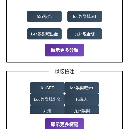
2024 年 5 月
2024 年 4 月
539版路
leo娛樂城ptt
2024 年 3 月
2023 年 10 月
Leo娛樂城出金
九州現金版
2023 年 9 月
2023 年 8 月
顯示更多分類
信用球版
北京賽車
2023 年 7 月
2023 年 6 月
即時比分
地下投注
球版投注
2023 年 5 月
2023 年 4 月
地下運彩
場中投注
KUBET
leo娛樂城ptt
Leo娛樂城出金
tu真人
2023 年 3 月
2023 年 2 月
天下球版
娛樂城
九州
九州娛樂
2023 年 1 月
2022 年 12 月
娛樂城活動
娛樂城註冊送
九州娛樂城
九州娛樂城app
顯示更多標籤