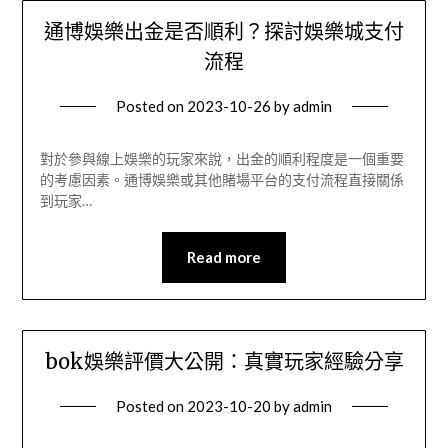
通博娛樂出金是否順利？探討娛樂城支付
流程
Posted on
2023-10-26
by
admin
對於參與線上娛樂的玩家來說，出金的順利程度是一個重要
的考慮因素。通博娛樂或其他賭場平台的支付流程直接關係
到玩家…
Read more
bok娛樂評價大公開：真實玩家經驗分享
Posted on
2023-10-20
by
admin