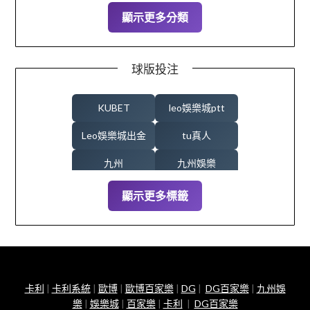
2023 年 9 月
2023 年 8 月
顯示更多分類
信用球版
北京賽車
2023 年 7 月
2023 年 6 月
即時比分
地下投注
球版投注
2023 年 5 月
2023 年 4 月
地下運彩
場中投注
KUBET
leo娛樂城ptt
Leo娛樂城出金
tu真人
2023 年 3 月
2023 年 2 月
天下球版
娛樂城
九州
九州娛樂
2023 年 1 月
2022 年 12 月
娛樂城活動
娛樂城註冊送
九州娛樂城
九州娛樂城app
顯示更多標籤
信用版報警有用嗎？
信用版推薦
2022 年 9 月
2020 年 9 月
娛樂城體驗金
撲克 牌
信用版跑帳Dcard
信用球版
2020 年 7 月
2020 年 6 月
星匯娛樂城
北京賽車pk10
北京賽車計畫
現金版
卡利
|
卡利系統
|
歐博
|
歐博百家樂
|
DG
|
DG百家樂
|
九州娛
即時比分
地下投注
樂
|
娛樂城
|
百家樂
|
卡利
|
DG百家樂
2020 年 5 月
2020 年 4 月