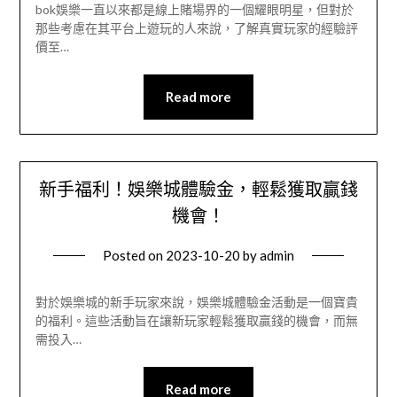
bok娛樂一直以來都是線上賭場界的一個耀眼明星，但對於
那些考慮在其平台上遊玩的人來說，了解真實玩家的經驗評
價至…
Read more
新手福利！娛樂城體驗金，輕鬆獲取贏錢
機會！
Posted on
2023-10-20
by
admin
對於娛樂城的新手玩家來說，娛樂城體驗金活動是一個寶貴
的福利。這些活動旨在讓新玩家輕鬆獲取贏錢的機會，而無
需投入…
Read more