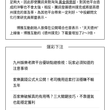
足夠大，因此即使騰訊來勢洶洶,
黃金俱樂部
，對其他平台造
成的沖擊也不會太強。相反，騰訊發展德州撲克或將提高德
州撲克的普及率，為其他平台帶來一定利好。”中投顧問文
化行業研究員蔡靈表示。
博雅互動創始人張偉在公開場合也曾表示，“天天德州”
上線後，博雅互動的《德州撲克》下載量增加了2～3倍。
運彩下注
九州娛樂老牌平台優缺點總檢視：玩家必須知道的
注意事項
家樂贏錢公式大公開！老司機用這套打法穩賺不輸
五年
百家樂破解真的有用嗎？三大關鍵技巧，不靠運氣
也能穩定獲利