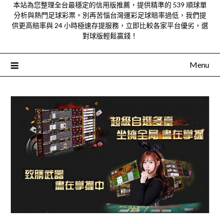
本站為您整理全台最穩定的信用版推薦，提供精準的 539 順球單
分析與熱門足球彩票。別再苦惱台灣運彩足球賠率過低，我們提
供更高賠率與 24 小時極速存提服務，立即比較各家平台優劣，選
對球版輕鬆贏錢！
Menu