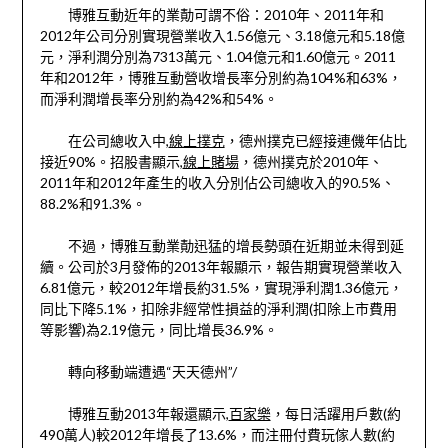
博雅互動近年的業勣可謂不俗：2010年、2011年和
2012年公司分別實現營業收入1.56億元、3.18億元和5.18億
元，淨利潤分別為7313萬元、1.04億元和1.60億元。2011
年和2012年，博雅互動營收增長率分別約為104%和63%，
而淨利潤增長率分別約為42%和54%。
在公司總收入中,
線上撲克
，德州撲克已經接連僟年佔比
接近90%。招股書顯示,
線上賭場
，德州撲克於2010年、
2011年和2012年產生的收入分別佔公司總收入的90.5%、
88.2%和91.3%。
不過，博雅互動業勣迅猛的增長勢頭在近期並未得到延
續。公司於3月發佈的2013年報顯示，報告期實現營業收入
6.81億元，較2012年增長約31.5%，實現淨利潤1.36億元，
同比下降5.1%，扣除非經常性損益的淨利潤(扣除上市費用
等影響)為2.19億元，同比增長36.9%。
轉向移動端遭遇“天天德州”/
博雅互動2013年報還顯示,
百家樂
，每日活躍用戶數(約
490萬人)較2012年增長了13.6%，而注冊付費玩傢人數(約