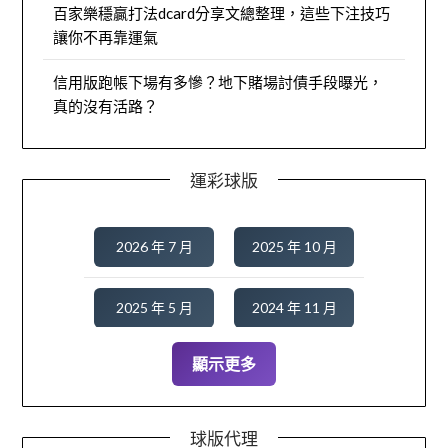
百家樂穩贏打法dcard分享文總整理，這些下注技巧
讓你不再靠運氣
信用版跑帳下場有多慘？地下賭場討債手段曝光，
真的沒有活路？
運彩球版
2026 年 7 月
2025 年 10 月
2025 年 5 月
2024 年 11 月
顯示更多
2024 年 9 月
2024 年 8 月
2024 年 7 月
2024 年 6 月
球版代理