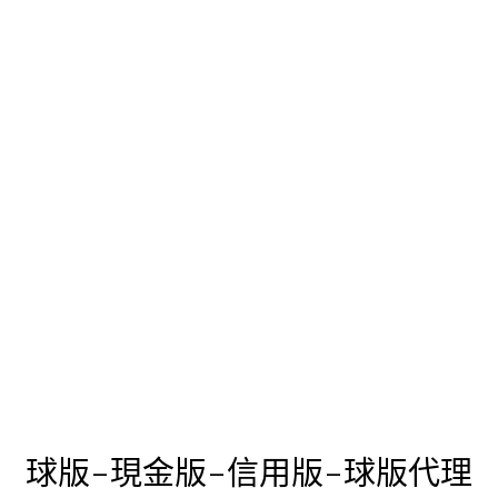
Skip
球版-現金版-信用版-球版代理
to
content