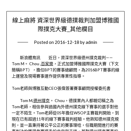
線上麻將 資深世界級德撲裁判加盟博雅國
際撲克大賽_其他欄目
Posted on
2016-12-18
by
admin
新浪體育訊 近日，資深世界級德州撲克裁判——
Tom M。 Chou ,
百家樂
，正式加盟博雅國際撲克大賽（下文
簡稱BPT），擔任BPT的賽事總顧問，為2016BPT賽事的線
上運營及現場賽事運作提供專業性指導。
Tom老師與博雅互動CEO張偉簽署賽事顧問授權委托書
Tom M,
德州撲克
。 Chou，德撲業內人都親切稱之為
Tom老師，相信參與過國內外德州撲克線下賽事的選手對他
一定不陌生。Tom老師從05年擔任WSOP主賽裁判開始，到
現在已有超過11年的線下賽事裁判經驗。他熟知德州撲克規
則，並一直秉持著公平公正的賽事理唸，任職期間進行的賽