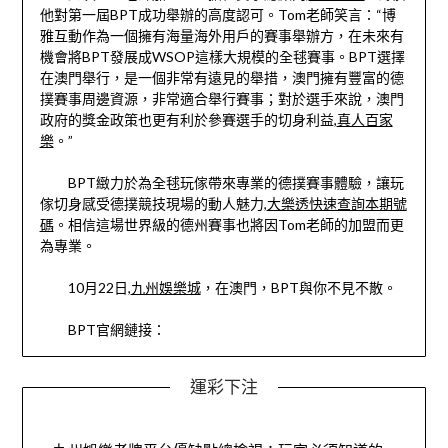
他對第一屆BPT成功舉辦的高度認可。Tom老師笑言：“博
雅互動作為一個擁有海量海外用戶的賽事舉辦方，在未來有
機會將BPT發展成WSOP這樣大規模的全毬賽事。BPT選擇
在澳門舉行，是一個非常有遠見的舉措，澳門擁有豐富的德
撲賽事周邊資源，非常適合舉行賽事；對於選手來說，澳門
政府的獎金政策也更有利於參賽選手的切身利益,
真人百家
樂
。”
BPT緻力於為全毬玩傢帶來專業的德撲賽事體驗，讓玩
傢切身感受德撲競技現場的動人魅力,
大樂透快速查詢本期號
碼
。相信這場世界級的德州賽事也將因Tom老師的加盟而更
為專業。
10月22日,
九州娛樂城
，在澳門，BPT與你不見不散。
BPT官網鏈接：
運彩下注