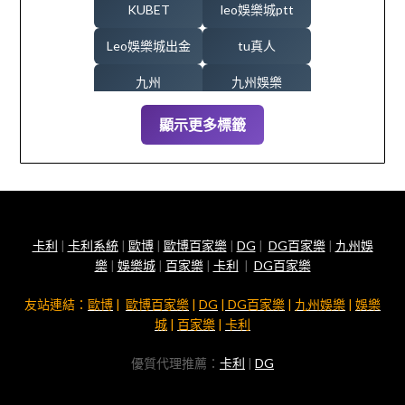
地下運彩
場中投注
KUBET
leo娛樂城ptt
Leo娛樂城出金
tu真人
2023 年 3 月
2023 年 2 月
天下球版
娛樂城
九州
九州娛樂
2023 年 1 月
2022 年 12 月
娛樂城活動
娛樂城註冊送
九州娛樂城
九州娛樂城app
顯示更多標籤
信用版報警有用嗎？
信用版推薦
2022 年 9 月
2020 年 9 月
娛樂城體驗金
撲克 牌
信用版跑帳Dcard
信用球版
2020 年 7 月
2020 年 6 月
星匯娛樂城
北京賽車pk10
北京賽車計畫
現金版
卡利
|
卡利系統
|
歐博
|
歐博百家樂
|
DG
|
DG百家樂
|
九州娛
即時比分
地下投注
樂
|
娛樂城
|
百家樂
|
卡利
|
DG百家樂
2020 年 5 月
2020 年 4 月
現金網
球版
地下運彩
場中投注
友站連結：
歐博
|
歐博百家樂
|
DG
|
DG百家樂
|
九州娛樂
|
娛樂
2020 年 2 月
城
|
百家樂
|
卡利
2020 年 1 月
天下球版
娛樂城
球版代理
球版投注
優質代理推薦：
卡利
|
DG
娛樂城體驗金
宅神爺
2019 年 12 月
2019 年 11 月
球版玩法
百家樂