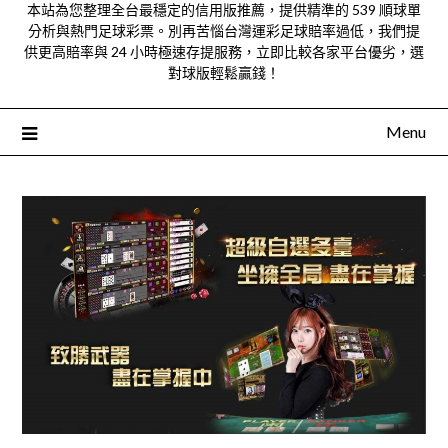
本站為您整理全台最穩定的信用版推薦，提供精準的 539 順球單
分析與熱門足球彩票。別再苦惱台灣運彩足球賠率過低，我們提
供更高賠率與 24 小時極速存提服務，立即比較各家平台優劣，選
對球版輕鬆贏錢！
Menu