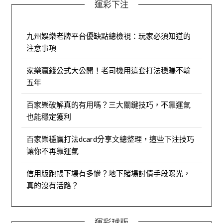
運彩下注
九州娛樂老牌平台優缺點總檢視：玩家必須知道的
注意事項
家樂贏錢公式大公開！老司機用這套打法穩賺不輸
五年
百家樂破解真的有用嗎？三大關鍵技巧，不靠運氣
也能穩定獲利
百家樂穩贏打法dcard分享文總整理，這些下注技巧
讓你不再靠運氣
信用版跑帳下場有多慘？地下賭場討債手段曝光，
真的沒有活路？
運彩球版