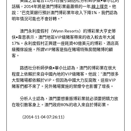
美國之音電台11月3日援引路透社分析師伊桑•畢尒比的
話稱，2014年將是澳門博彩業最蕭條的一年,
線上撲克
。他
說：“巴克萊銀行預計澳門博彩業年收入下降1%，我們認為
明年情況可能也不會好轉。”
澳門永利度假村（Wynn Resorts）的博彩業大亨史蒂
伕•韋恩表示，澳門地區VIP級賭客帶來的收入較去年大減
17%。永利度假村正興建一座耗資40億美元的博彩、酒店高
級獨傢設施。所謂VIP賭客是指在賭場特殊房間賭博的顧
客。
路透社分析師伊桑•畢尒比認為，澳門的博彩業在很大
程度上依賴於來自中國內地的VIP級賭客。他說：“澳門很多
大型賭場都依賴於VIP。但因為中國大力反腐敗，這些VIP
賭客們都不來了。另外賭場實施的禁煙令也影響了增長。
分析人士認為，澳門要想重振博彩業就必須要把精力放
在吸引散客身上。澳門政府80%的收入來自於博彩業。
（2014-11-04 07:26:11）