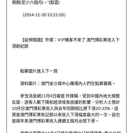
預期(至少六個月)。”(穀雲)
（2014-11-30 13:21:03）
【延伸閱讀】外媒：VIP賭客不來了 澳門博彩業收入下
滑創紀錄
點擊圖片進入下一頁
資料圖片：澳門金沙城中心賭場內人們在點算籌碼。
參攷消息網11月4日報道 外媒稱，受到中國內地大規模
反腐、游客人數下降和經濟增長放緩的影響，分析人士預計
10月份澳門博彩業收入與去年同期相比將下滑20-23%。這
將是澳門博彩業有記錄以來收入下滑幅度最大的一次。這也
是兩年來澳門博彩業收入連續五個月出現下滑。