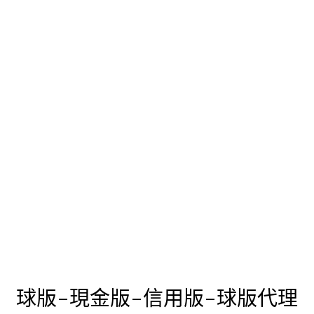
Skip
球版-現金版-信用版-球版代理
to
content