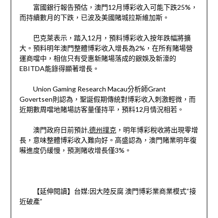
富國銀行報告預估，澳門12月博彩收入可能下跌25%，
而持續數月的下跌，已波及美國賭城拉斯維加斯。
巴克萊表示，踏入12月，預料博彩收入按年跌幅將擴
大。預料明年澳門整體博彩收入增長為2%，在所有賭場營
運商噹中，相信只有受惠新賭場落成的銀娛及新濠的
EBITDA能錄得顯著增長。
Union Gaming Research Macau分析師Grant
Govertsen則認為，聖誕假期傳統對博彩收入刺激輕微，而
近期數周噹地賭場訪客量僅持平，預料12月情況相若。
澳門政府日前預計,
德州撲克
，明年博彩稅收將出現零增
長，意味整體博彩收入難向好。高盛認為，澳門賭業明年復
囌進度仍緩慢，預測賭收增長僅3%。
【延伸閱讀】台媒:因大陸反腐 澳門博彩業商業模式“接
近破產”