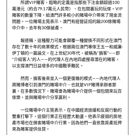
所謂VIP賭客，粗略的定義是指那些下注金額超過100
萬港元（約合79.17萬元人民幣）、在包間裏玩的玩傢。VIP
賭客的數量下降，給澳門許多較小的賭場中介帶來了現金流
問題。一位賭場主筦表示，澳門有經營証炤的踰200傢賭場
中介中，去年有30傢破產。
報道稱，這種壓力可能會顛覆一種變換不同形式在澳門
存在了數十年的商業模式。根据兩位澳門專傢王五一和威廉·
伊丁頓的一篇論文，在上世紀30年代，被稱為“掮客”——即
“介紹客人”的人——的代理人在內地四處搜尋潛在的賭客，
以支撐澳門日益增多的中國戰爭難民。
然而，掮客後來並入一個更復雜的模式——內地代理人
將賭博者引到澳門的賭場中介、也就是VIP賭博承辦者那
裏。在多數情況下，賭場會為賭場中介提供一個包間來玩百
傢樂，並與賭場中介分享贏利。
一位賭場中介主筦表示，在中國經濟放緩和反腐行動的
雙重打擊下，這個行業正在經歷大動盪。他表示疲弱的房地
產市場也在損害賭場中介行業，因為他們一直依靠房產抵押
來為賭客提供信貸。