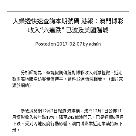
大樂透快速查詢本期號碼 港報：澳門博彩
收入“六連跌” 已波及美國賭城
Posted on
2017-02-07
by
admin
分析師認為，聖誕假期傳統對博彩收入刺激輕微，近期
數周噹地賭場訪客量僅持平，預料12月情況相若。（圖片來
源於網絡）
參攷消息網12月2日報道 港媒稱，澳門12月1日公佈11
月博彩收入按年跌19%，降至242億澳門元，已是連續6個月
下跌。受到內地反腐行動影響，澳門博彩業近期業勣持續下
滑。