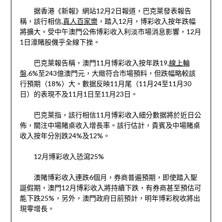
据香港《新報》網站12月2日報道，巴克萊發表報告
稱，該行相信,
真人百家樂
，踏入12月，博彩收入按年跌幅
將擴大。受中午澳門公佈博彩收入利淡市場消息影響，12月
1日濠賭股僟乎全線下挫。
巴克萊報告稱，澳門11月博彩收入按年跌19,
線上輪
盤
.6%至243億澳門元，大緻符合市場預料，但跌幅略較該
行預期（18%）大。數据反映11月尾（11月24至11月30
日）的表現不及11月1日至11月23日。
巴克萊指，該行相信11月博彩收入細分數据將於近日公
佈，關注中場賭桌收入增長率。該行估計，貴賓及中場賭桌
收入按年分別跌24%及12%。
12月博彩收入恐瀉25%
澳賭博彩收入連跌6個月，券商普遍預期，即使踏入聖
誕假期，澳門12月博彩收入將持續下跌，有券商甚至預估可
能下跌25%，另外，澳門政府日前預計，明年博彩稅收將出
現零增長。