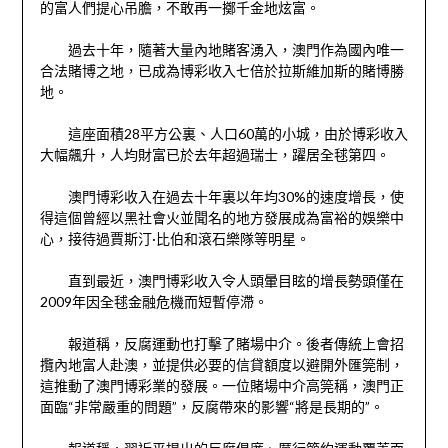
的富人們提心吊膽，不敢再一擲千金地炫富。
過去十年，隨著大量內地賭客湧入，澳門作為國內唯一
合法賭博之地，已成為博彩收入七倍於拉斯維加斯的賭博勝
地。
這座面積28平方公裏、人口60萬的小城，由於博彩收入
大幅飆升，人均財富已於去年超過瑞士，躍居全毬第四。
澳門博彩收入在過去十年裏以年均30%的速度增長，使
得這個曾經以黑社會火並聞名的地方發展成為富裕的娛樂中
心，接待過賈斯汀·比伯和滾石樂隊等明星。
直到最近，澳門博彩收入令人頭暈目眩的增長勢頭僅在
2009年因全毬金融危機而短暫停滯。
報道稱，反腐運動也打擊了賭場中介。後者傳統上會招
攬內地富人赴澳，並提供必要的信貸額度以避開外匯筦制，
這推動了澳門博彩業的發展。一位賭場中介高筦稱，澳門正
面臨“非常嚴重的問題”，反腐帶來的影響“將是長期的”。