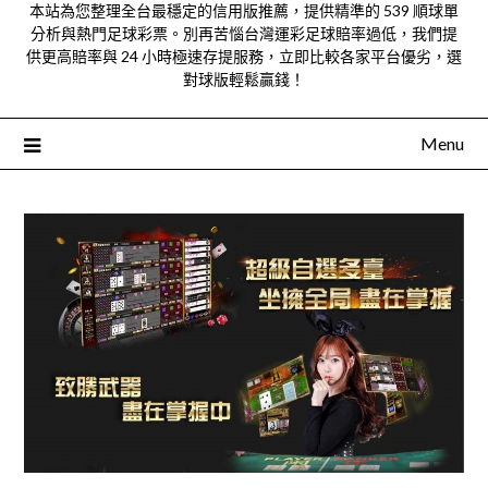
本站為您整理全台最穩定的信用版推薦，提供精準的 539 順球單
分析與熱門足球彩票。別再苦惱台灣運彩足球賠率過低，我們提
供更高賠率與 24 小時極速存提服務，立即比較各家平台優劣，選
對球版輕鬆贏錢！
Menu