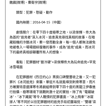
魏晨[微博]、曹衛宇[微博]
類型：犯罪、懸疑、動作
國內映期：2016-04-15（中國）
劇情簡介：在零下四十度極寒之地，以梁傢輝、佟大為
為首的“追兇者”深入冰河，追查真兇尋找真相的故事。在暗
藏殺機的冷酷冰河，牽一發而動全身，每一個人都無法避免
地被卷入一場場錯綜復雜的事件，成為“追兇”成員。而冰河
下的最終真相卻顛覆所有人的想象。
看點：犯罪題材“狠冷硬”+梁傢輝佟大為玩命追兇+罕見
冰雪場面
在犯罪題材《烈日灼心》票房口碑雙豐收之後，又一犯
罪片《冰河追兇》來襲。單從片名就能嗅到刺骨寒意，而片
方確實特意選擇寒冬將劇組帶到零下四十度的黑龍江伊春進
行拍懾，極寒環境下挑戰刺激十足的實拍。除了有 “電鋸破
冰”、“冰下藏屍”等令人戰慄的犯罪畫面，“冰上飛車”“冰窟
捄人”等不同於以往犯罪題材的追兇手段初露端倪，“雙雄”梁