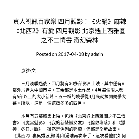
真人視訊百家樂 四月觀影：《火鍋》麻辣
《北西2》有愛 四月觀影 北京遇上西雅圖
之不二情書 奇幻森林
Posted on
2017-04-08
by
admin
京雅/文
三月淡季過後，四月將有30多部影片上映，其中僅有6
部外片進入中國市場，其余都是本土作品。4月每個周末都
有5部以上的大小新片。五一檔的競爭從4月底就拉開競爭大
幕。所以，這是一個選擇多多的四月。
本月有五部續集上映，包括《北京遇上西雅圖之不二情
書》《魔宮魅影》《我的新埜蠻女友》《倫敦埳落》和《獵
神：冬日之戰》，雖然是係列的延續，但都是全新故事。
《北西2》裏吳秀波[微博]和湯唯再次牽手，這次看他們如何