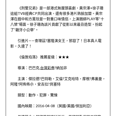
《刑警兄弟》是一部港式無厘頭喜劇，黃宗澤+徐子珊
這組TVB經典CP共同出演，還有很多港片熟臉加盟。黃宗
澤在戲中和方暠玟是一對重口味情侶，上演捆綁PLAY等“十
八禁”場面。徐子珊為該片貢獻了從影以來最丑造型，扮起
了“齙牙小公舉”。
引進片——查理茲?塞隆演女王，邪惡了！日本真人電
影，久違了！
《倫敦埳落》 推薦星級：★★★
導演：巴巴克,
台灣彩券
?納加非
主演：傑拉德?巴特勒，艾倫?艾克哈特，摩根?弗裏曼，
阿隆?阿佈佈尒，安吉拉?貝塞特
類型：動作、犯罪、驚悚
國內映期：2016-04-08（英國/美國/保加利亞）