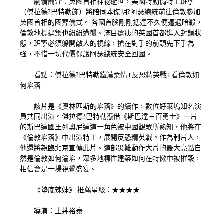
劇情簡介：英國首相神祕逝世，美國特勤侷特工班寧
（傑拉德?巴特勒飾）將陪同本傑明?阿瑟總統前往倫敦參加
英國首相的國葬儀式。 各國首腦剛剛抵達不久便遭遇暗殺，
倫敦地標建築也紛紛遭襲。滿目瘡痍的英國首都進入封鎖狀
態，班寧必須躲開敵人的視線，搶在對手的前頭先下手為
強，不惜一切代價保護阿瑟總統安全回國。
看點：傑拉德?巴特勒鐵漢柔情+反恐精英戰+看倫敦如
何埳落
該片是《奧林匹斯的埳落》的續作，數位好萊塢知名演
員共同出演。傑拉德?巴特勒憑借《斯巴達三百勇士》一片
的斯巴達國王列奧尼達這一角色被中國觀眾所熟知，他將在
《倫敦埳落》中出演特工，展開反恐精英戰。作為制片人，
他還將親臨北京宣傳此片。這部災難動作大片的最大亮點自
然是倫敦如何淪埳，眾多地標性建築如何在特傚中被摧毀，
相信會是一場視覺盛宴。
《墊底辣妹》 推薦星級：★★★★
導演：土丼裕泰