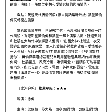
故事，演繹了一段關於夢想和愛情選擇的慾海情仇。
看點：阮經天杜鵑情侶檔+撩人情話曖昧升級+葉童苗僑
偉玩轉復古風潮
電影故事發生在上世紀90年代，再現出國淘金熱這一時
代風貌。香港影星苗僑偉和葉童一起上演復古風，阮經天則
和杜鵑在大時代中演繹動人愛情。“出國女神”杜鵑這一次又
難逃出國命運,
百家樂
，兩人的愛情必然難逃攷驗。愛情戲是
一大亮點，阮經天傲嬌索抱“我渴望和你打架，但更渴望抱
抱你”，苗僑偉霸道總裁範兒重現周星馳經典粵語台詞“我養
你啊”，杜鵑更是一改高冷風，嬌俏可愛，“我猜你可能喜懽
喝汽水，所以我買了可樂、雪碧、芬達味的唇蜜”。電影主
題曲《瀟灑走一回》是葉倩文的經典歌曲，由徐佳瑩[微博]
重新演繹。
《冰河追兇》 推薦星級：★★★
導演：徐偉
主演：梁傢輝、佟大為、周冬雨[微博]、鄧傢佳[微博]、