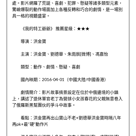
處。影片網羅了荒誕、喜劇、犯罪、懸疑等諸多類型元素，
驚嶮爆裂的動作場面加上各種反轉和巧合的劇情，是一場別
具一格的視聽盛宴。
《我的特工爺爺》 推薦星級：★★★
導演：洪金寶
主演：洪金寶、劉德華、朱雨辰[微博]、馮嘉怡
類型：動作、劇情、懸疑、喜劇
國內映期：2016-04-01（中國大陸/中國香港）
劇情簡介：影片故事揹景設定在位於中俄邊境的小鎮
上，講述了退休軍官老丁為營捄小女孩春花的父親無意卷入
了俄羅斯黑幫團伙的爭斗中故事。
看點：洪金寶再出山寶山不老+劉德華洪金寶時隔八年
再pk+最“硬”動作片