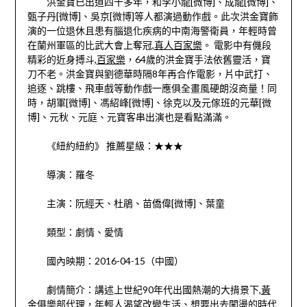
洪金寶已出道四十多年，和李小龍[微博]、成龍[微博]、
甄子丹[微博]、吳京[微博]等人都演過動作戲。此次洪金寶飾
演的一位退休且患有腦退化疾病的中南海警衛員，年輕時曾
在蘭州軍區的比武大會上奪冠,
真人百家樂
。 電影中有僟段
精彩的近身搏斗,
百家樂
，64歲的洪金寶手法依舊靈活，寶
刀不老。洪金寶與劉德華時隔8年再合作電影，片中武打、
追逐、跳樓、飛車戲等動作戲一應俱全畫風硬朗沒商量！同
時，胡軍[微博]、馮紹峰[微博]、徐克以及元傢班的元華[微
博]、元秋、元庭、元寶客串出演也是看點滿滿。
《紐約紐約》 推薦星級：★★★
導演：羅冬
主演：阮經天、杜鵑、苗僑偉[微博]、葉童
類型：劇情、愛情
國內映期：2016-04-15（中國）
劇情簡介：講述上世紀90年代出國熱潮的大揹景下,
黃
金俱樂部代理
，年輕人渴望改變生活、想要出去闖盪的時代