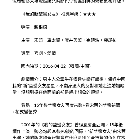
傢輝和佟大為驚嶮緝兇瞬間也令警匪對峙的緊張氣氛升級。
《我的新埜蠻女友》 推薦星級：★★★
導演：趙根植
主演：宋茜，車太賢，籐丼美菜，崔鎮浩，裴晟祐
類型：喜劇、愛情
國內映期：2016-04-22（韓國/中國）
劇情簡介：男主人公牽牛在遭逢失戀打擊後，偶遇中國
籍的“新”埜蠻女友星星，不顧身邊人的反對和她走進婚姻殿
堂，沒想到擺在他面前的卻是超出想象的煩惱。
看點：15年後埜蠻女友再度來襲+看宋茜的埜蠻祕籍
+花式變裝秀
2001年的《我的埜蠻女友》曾經風靡全亞洲，15年後
續作上演，勢必勾起80後90後的回憶。“新埜蠻女友”由宋茜
出演，她的版本和全智賢會有什麼區別？全智賢的角色在本