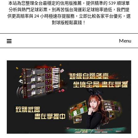
本站為您整理全台最穩定的信用版推薦，提供精準的 539 順球單
分析與熱門足球彩票。別再苦惱台灣運彩足球賠率過低，我們提
供更高賠率與 24 小時極速存提服務，立即比較各家平台優劣，選
對球版輕鬆贏錢！
Menu