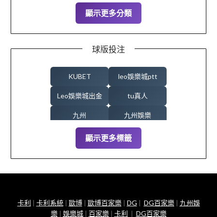
2023 年 9 月
2023 年 8 月
顯示更多分類
信用球版
北京賽車
2023 年 7 月
2023 年 6 月
即時比分
地下投注
球版投注
2023 年 5 月
2023 年 4 月
地下運彩
場中投注
KUBET
leo娛樂城ptt
Leo娛樂城出金
tu真人
2023 年 3 月
2023 年 2 月
天下球版
娛樂城
九州
九州娛樂
2023 年 1 月
2022 年 12 月
娛樂城活動
娛樂城註冊送
九州娛樂城
九州娛樂城app
顯示更多標籤
信用版報警有用嗎？
信用版推薦
2022 年 9 月
2020 年 9 月
娛樂城體驗金
撲克 牌
信用版跑帳Dcard
信用球版
2020 年 7 月
2020 年 6 月
星匯娛樂城
北京賽車pk10
北京賽車計畫
現金版
卡利
|
卡利系統
|
歐博
|
歐博百家樂
|
DG
|
DG百家樂
|
九州娛
即時比分
地下投注
樂
|
娛樂城
|
百家樂
|
卡利
|
DG百家樂
2020 年 5 月
2020 年 4 月