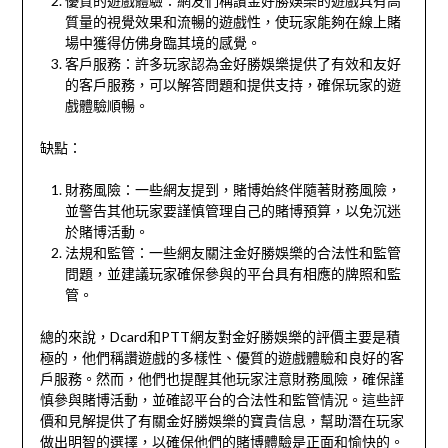
優質的遊戲體驗：網友們稱讚金好勝娛樂的遊戲具有高
質量的視覺效果和流暢的遊戲性，使玩家能夠在線上賭
場中獲得仿佛身臨其境的感覺。
客戶服務：許多玩家認為金好勝娛樂提供了有效和友好
的客戶服務，可以解答問題和提供支持，確保玩家的遊
戲體驗順暢。
缺點：
財務風險：一些網友提到，賭博始終伴隨著財務風險，
並警告其他玩家要謹慎管理自己的賭博預算，以免沉迷
於賭博活動。
法規和監管：一些網友關注金好勝娛樂的合法性和監管
問題，並建議玩家確保參與的平台具有相應的牌照和監
管。
總的來說，Dcard和PTT網友對金好勝娛樂的評價主要是積
極的，他們稱讚遊戲的多樣性、優質的遊戲體驗和良好的客
戶服務。然而，他們也提醒其他玩家注意財務風險，確保謹
慎參與賭博活動，並確認平台的合法性和監管情況。這些評
價和見解提供了有關金好勝娛樂的寶貴信息，幫助潛在玩家
做出明智的選擇，以確保他們的賭博體驗是正面和愉快的。