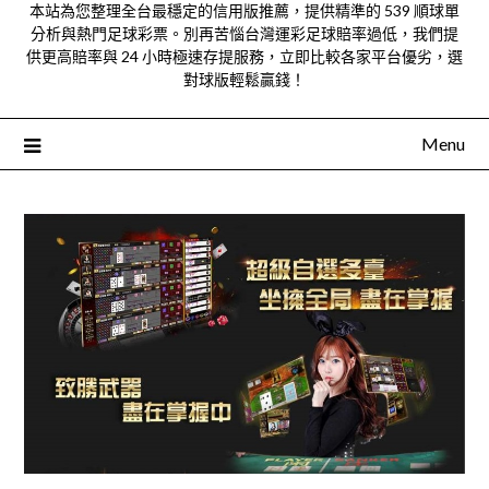
本站為您整理全台最穩定的信用版推薦，提供精準的 539 順球單
分析與熱門足球彩票。別再苦惱台灣運彩足球賠率過低，我們提
供更高賠率與 24 小時極速存提服務，立即比較各家平台優劣，選
對球版輕鬆贏錢！
Menu