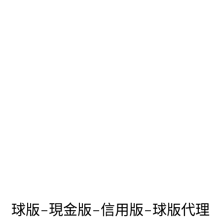
Skip
球版-現金版-信用版-球版代理
to
content