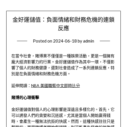
金好運儲值：負面情緒和財務危機的連鎖
反應
Posted on
2024-06-18
by
admin
在當今社會，賭博業不僅僅是一種娛樂活動，更是一個擁有
龐大經濟影響力的行業。金好運儲值作為其中一環，不僅影
響了個人的財務健康，還對社會造成了一系列連鎖反應，特
別是在負面情緒和財務危機方面。
延伸閱讀：
NBA 美國職籃中文即時比分
賭博的心理衝擊
金好運儲值對個人的心理影響是深遠且多樣化的。首先，它
可以誘發人們的貪婪和沉迷感，尤其是當個人開始贏得錢
時，會產生一種無法抗拒的快感。然而，這種快感往往只是