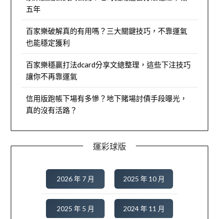
五年
百家樂破解真的有用嗎？三大關鍵技巧，不靠運氣
也能穩定獲利
百家樂穩贏打法dcard分享文總整理，這些下注技巧
讓你不再靠運氣
信用版跑帳下場有多慘？地下賭場討債手段曝光，
真的沒有活路？
運彩球版
2026 年 7 月
2025 年 10 月
2025 年 5 月
2024 年 11 月