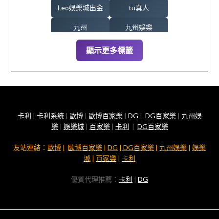
Leo娛樂城出金
tu真人
2023 年 3 月
2023 年 2 月
天下球版
娛樂城
九州
九州娛樂
2023 年 1 月
2022 年 12 月
娛樂城活動
娛樂城註冊送
九州娛樂城
九州娛樂城app
顯示更多標籤
信用版報警有用嗎？
信用版推薦
2022 年 9 月
2020 年 9 月
娛樂城體驗金
撲克 牌
信用版跑帳Dcard
信用球版
2020 年 7 月
2020 年 6 月
星匯娛樂城
北京賽車pk10
北京賽車計畫
現金版
卡利
|
卡利系統
|
歐博
|
歐博百家樂
|
DG
|
DG百家樂
|
九州娛
即時比分
地下投注
樂
|
娛樂城
|
百家樂
|
卡利
|
DG百家樂
2020 年 5 月
2020 年 4 月
現金網
球版
地下運彩
場中投注
友站連結：
歐博
|
歐博百家樂
|
DG
|
DG百家樂
|
九州娛樂
|
娛樂
2020 年 2 月
城
|
百家樂
|
卡利
2020 年 1 月
天下球版
娛樂城
球版代理
球版投注
優質代理推薦：
卡利
|
DG
娛樂城體驗金
宅神爺
2019 年 12 月
2019 年 11 月
球版玩法
百家樂
拜金女帝
歐博娛樂
2019 年 8 月
2019 年 7 月