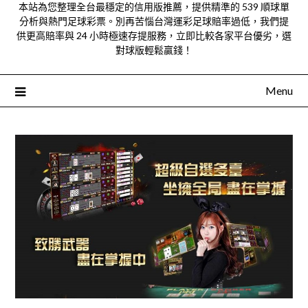
本站為您整理全台最穩定的信用版推薦，提供精準的 539 順球單
分析與熱門足球彩票。別再苦惱台灣運彩足球賠率過低，我們提
供更高賠率與 24 小時極速存提服務，立即比較各家平台優劣，選
對球版輕鬆贏錢！
Menu