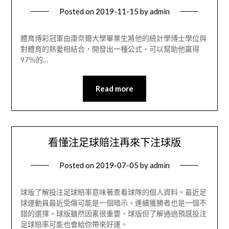
Posted on
2019-11-15
by
admin
體育博彩冠軍由康奈爾大學畢業生將他的統計學博士學位與
對體育的熱愛相結合，開發出一種公式，可以幫助他贏得
97％的…
Read more
看懂注足球賠注再來下注球版
Posted on
2019-07-05
by
admin
球版了解投注足球賠率意味著查看球隊的個人資料。最近足
球運動員最近受傷可能是一個暗示。連續獲勝者也是一個不
錯的選擇。球版雖然因素很重要，球版但了解通過預感投注
足球賠率可能也會給你帶來好運。