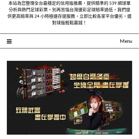
本站為您整理全台最穩定的信用版推薦，提供精準的 539 順球單
分析與熱門足球彩票。別再苦惱台灣運彩足球賠率過低，我們提
供更高賠率與 24 小時極速存提服務，立即比較各家平台優劣，選
對球版輕鬆贏錢！
Menu