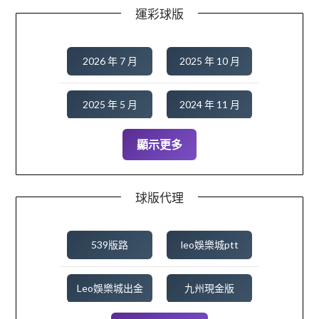
運彩球版
2026 年 7 月
2025 年 10 月
2025 年 5 月
2024 年 11 月
顯示更多
2024 年 9 月
2024 年 8 月
2024 年 7 月
2024 年 6 月
球版代理
2024 年 5 月
2024 年 4 月
539版路
leo娛樂城ptt
2024 年 3 月
2023 年 10 月
Leo娛樂城出金
九州現金版