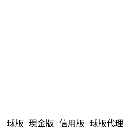
Skip
球版-現金版-信用版-球版代理
to
content