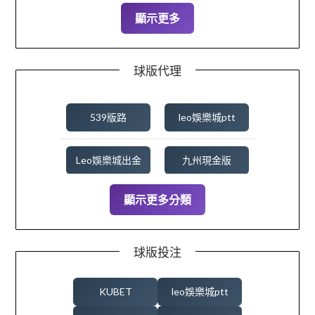
顯示更多
2024 年 9 月
2024 年 8 月
2024 年 7 月
2024 年 6 月
球版代理
2024 年 5 月
2024 年 4 月
539版路
leo娛樂城ptt
2024 年 3 月
2023 年 10 月
Leo娛樂城出金
九州現金版
2023 年 9 月
2023 年 8 月
顯示更多分類
信用球版
北京賽車
2023 年 7 月
2023 年 6 月
即時比分
地下投注
球版投注
2023 年 5 月
2023 年 4 月
地下運彩
場中投注
KUBET
leo娛樂城ptt