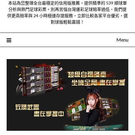
本站為您整理全台最穩定的信用版推薦，提供精準的 539 順球單
分析與熱門足球彩票。別再苦惱台灣運彩足球賠率過低，我們提
供更高賠率與 24 小時極速存提服務，立即比較各家平台優劣，選
對球版輕鬆贏錢！
Menu