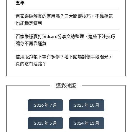
五年
百家樂破解真的有用嗎？三大關鍵技巧，不靠運氣
也能穩定獲利
百家樂穩贏打法dcard分享文總整理，這些下注技巧
讓你不再靠運氣
信用版跑帳下場有多慘？地下賭場討債手段曝光，
真的沒有活路？
運彩球版
2026 年 7 月
2025 年 10 月
2025 年 5 月
2024 年 11 月