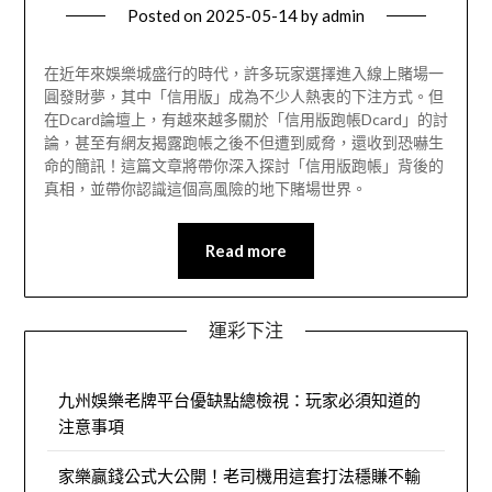
Posted on
2025-05-14
by
admin
在近年來娛樂城盛行的時代，許多玩家選擇進入線上賭場一
圓發財夢，其中「信用版」成為不少人熱衷的下注方式。但
在Dcard論壇上，有越來越多關於「信用版跑帳Dcard」的討
論，甚至有網友揭露跑帳之後不但遭到威脅，還收到恐嚇生
命的簡訊！這篇文章將帶你深入探討「信用版跑帳」背後的
真相，並帶你認識這個高風險的地下賭場世界。
Read more
運彩下注
九州娛樂老牌平台優缺點總檢視：玩家必須知道的
注意事項
家樂贏錢公式大公開！老司機用這套打法穩賺不輸