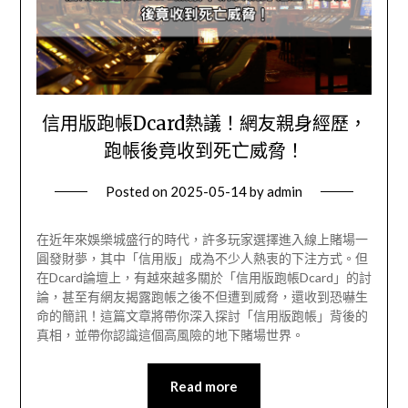
信用版跑帳Dcard熱議！網友親身經歷，
跑帳後竟收到死亡威脅！
Posted on
2025-05-14
by
admin
在近年來娛樂城盛行的時代，許多玩家選擇進入線上賭場一
圓發財夢，其中「信用版」成為不少人熱衷的下注方式。但
在Dcard論壇上，有越來越多關於「信用版跑帳Dcard」的討
論，甚至有網友揭露跑帳之後不但遭到威脅，還收到恐嚇生
命的簡訊！這篇文章將帶你深入探討「信用版跑帳」背後的
真相，並帶你認識這個高風險的地下賭場世界。
Read more