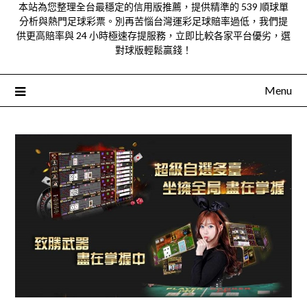
本站為您整理全台最穩定的信用版推薦，提供精準的 539 順球單
分析與熱門足球彩票。別再苦惱台灣運彩足球賠率過低，我們提
供更高賠率與 24 小時極速存提服務，立即比較各家平台優劣，選
對球版輕鬆贏錢！
Menu