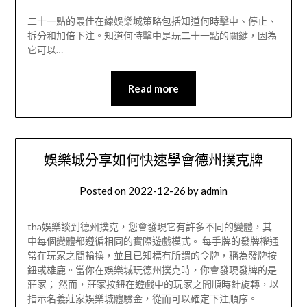
二十一點的最佳在線娛樂城策略包括知道何時擊中、停止、
拆分和加倍下注。知道何時擊中是玩二十一點的關鍵，因為
它可以…
Read more
娛樂城分享如何快速學會德州撲克牌
Posted on
2022-12-26
by
admin
tha娛樂談到德州撲克，您會發現它有許多不同的變體，其
中每個變體都遵循相同的實際遊戲模式。 每手牌的發牌權通
常在玩家之間輪換，並且已知標有所謂的令牌，稱為發牌按
鈕或雄鹿。當你在娛樂城玩德州撲克時，你會發現發牌的是
莊家； 然而，莊家按鈕在遊戲中的玩家之間順時針旋轉，以
指示名義莊家娛樂城體驗金，從而可以確定下注順序。