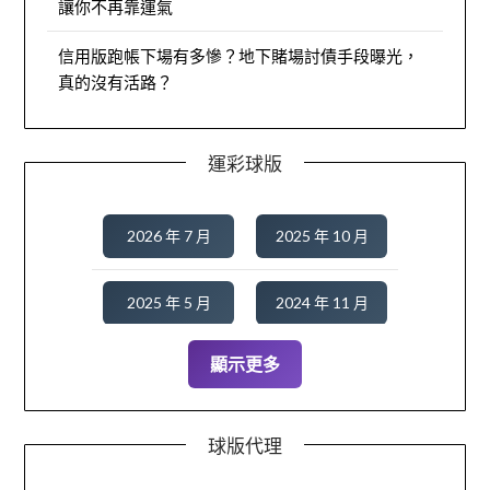
讓你不再靠運氣
信用版跑帳下場有多慘？地下賭場討債手段曝光，
真的沒有活路？
運彩球版
2026 年 7 月
2025 年 10 月
2025 年 5 月
2024 年 11 月
顯示更多
2024 年 9 月
2024 年 8 月
2024 年 7 月
2024 年 6 月
球版代理