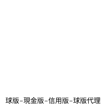
Skip
球版-現金版-信用版-球版代理
to
content