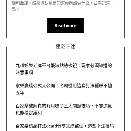
間和金錢。娛樂城訣竅是知道你應該做什麼，並牢記這一
點。
Read more
運彩下注
九州娛樂老牌平台優缺點總檢視：玩家必須知道的
注意事項
家樂贏錢公式大公開！老司機用這套打法穩賺不輸
五年
百家樂破解真的有用嗎？三大關鍵技巧，不靠運氣
也能穩定獲利
百家樂穩贏打法dcard分享文總整理，這些下注技巧