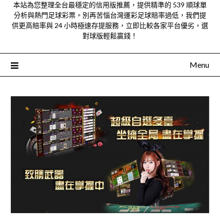
本站為您整理全台最穩定的信用版推薦，提供精準的 539 順球單
分析與熱門足球彩票。別再苦惱台灣運彩足球賠率過低，我們提
供更高賠率與 24 小時極速存提服務，立即比較各家平台優劣，選
對球版輕鬆贏錢！
Menu