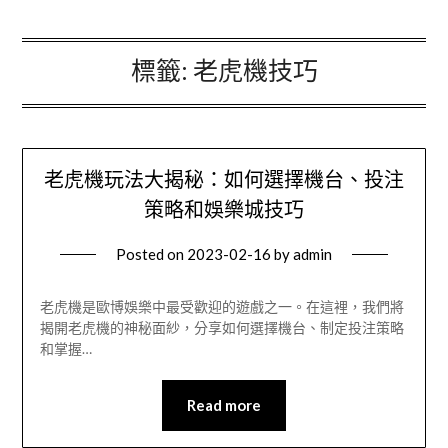
標籤:
老虎機技巧
老虎機玩法大揭秘：如何選擇機台、投注
策略和娛樂城技巧
Posted on
2023-02-16
by
admin
老虎機是歐博娛樂中最受歡迎的遊戲之一。在這裡，我們將
揭開老虎機的神秘面紗，分享如何選擇機台、制定投注策略
和掌握…
Read more