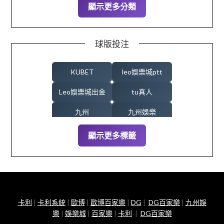
2023 年 9 月
2023 年 8 月
顯示更多分類
信用球版
北京賽車
2023 年 7 月
2023 年 6 月
即時比分
地下投注
球版投注
2023 年 5 月
2023 年 4 月
地下運彩
場中投注
KUBET
leo娛樂城ptt
Leo娛樂城出金
tu真人
2023 年 3 月
2023 年 2 月
天下球版
娛樂城
九州
九州娛樂
2023 年 1 月
2022 年 12 月
娛樂城活動
娛樂城註冊送
九州娛樂城
九州娛樂城app
顯示更多標籤
信用版報警有用嗎？
信用版推薦
2022 年 9 月
2020 年 9 月
娛樂城體驗金
撲克 牌
信用版跑帳Dcard
信用球版
2020 年 7 月
2020 年 6 月
星匯娛樂城
北京賽車pk10
北京賽車計畫
現金版
卡利
|
卡利系統
|
歐博
|
歐博百家樂
|
DG
|
DG百家樂
|
九州娛
即時比分
地下投注
樂
|
娛樂城
|
百家樂
|
卡利
|
DG百家樂
2020 年 5 月
2020 年 4 月
現金網
球版