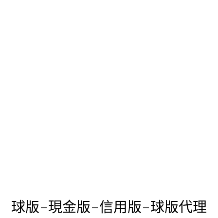
Skip
球版-現金版-信用版-球版代理
to
content