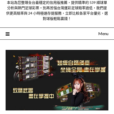
本站為您整理全台最穩定的信用版推薦，提供精準的 539 順球單
分析與熱門足球彩票。別再苦惱台灣運彩足球賠率過低，我們提
供更高賠率與 24 小時極速存提服務，立即比較各家平台優劣，選
對球版輕鬆贏錢！
Menu