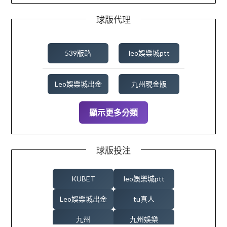
2024 年 7 月
2024 年 6 月
球版代理
2024 年 5 月
2024 年 4 月
539版路
leo娛樂城ptt
2024 年 3 月
2023 年 10 月
Leo娛樂城出金
九州現金版
2023 年 9 月
2023 年 8 月
顯示更多分類
信用球版
北京賽車
2023 年 7 月
2023 年 6 月
即時比分
地下投注
球版投注
2023 年 5 月
2023 年 4 月
地下運彩
場中投注
KUBET
leo娛樂城ptt
Leo娛樂城出金
tu真人
2023 年 3 月
2023 年 2 月
天下球版
娛樂城
九州
九州娛樂