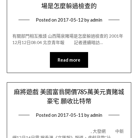
場是怎麼躲過檢查的
Posted on
2017-05-12
by
admin
有關部門相互推諉 山西陽泉賭場是怎麼躲過檢查的 2001年
12月12日08:04 北京青年報 記者連續暗訪…
Read more
麻將遊戲 美國富翁開價785萬美元賣賭城
豪宅 願收比特幣
Posted on
2017-05-11
by
admin
, 大發網 中新
網12月16日電 据香港《文匯報》報道，虛儗貨幣“比…