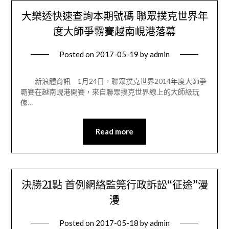
大樂透快速查詢本期號碼 聯眾撲克世界年
度大師爭霸賽越南峴港落幕
Posted on
2017-05-19
by
admin
新浪體育訊 1月24日，聯眾撲克世界2014年度大師爭
霸賽在越南峴港開賽，來自聯眾撲克世界線上的大師級玩
傢…
Read more
決勝21點 首例網絡監筦行政訴訟“征途”漫
漫
Posted on
2017-05-18
by
admin