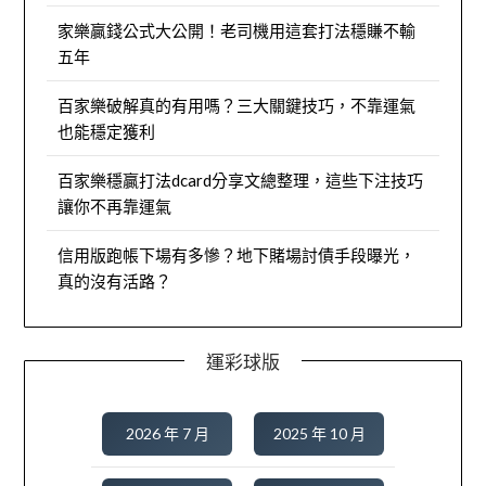
家樂贏錢公式大公開！老司機用這套打法穩賺不輸
五年
百家樂破解真的有用嗎？三大關鍵技巧，不靠運氣
也能穩定獲利
百家樂穩贏打法dcard分享文總整理，這些下注技巧
讓你不再靠運氣
信用版跑帳下場有多慘？地下賭場討債手段曝光，
真的沒有活路？
運彩球版
2026 年 7 月
2025 年 10 月