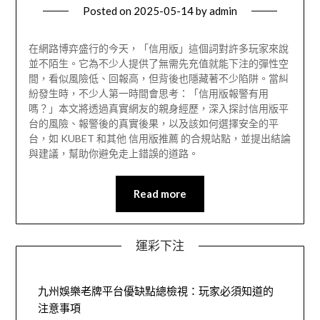
Posted on
2025-05-14
by
admin
在網路博弈盛行的今天，「信用版」這個詞對許多玩家來說
並不陌生。它為不少人提供了無需先充值就能下注的彈性空
間，看似風險低、回報高，但背後也隱藏著不少陷阱。當糾
紛發生時，不少人第一時間會思考：「信用版報警有用
嗎？」本文將透過真實網友的親身經歷，深入探討信用版平
台的風險、報警後的真實後果，以及該如何選擇安全的平
台，如 KUBET 和其他 信用版推薦 的合規站點，並提出結論
與建議，幫助你避免走上錯誤的道路。
Read more
運彩下注
九州娛樂老牌平台優缺點總檢視：玩家必須知道的
注意事項