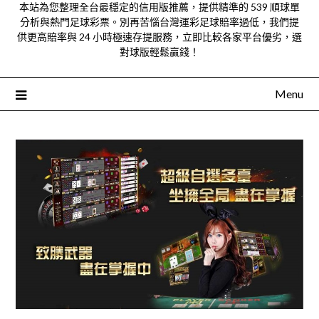
本站為您整理全台最穩定的信用版推薦，提供精準的 539 順球單
分析與熱門足球彩票。別再苦惱台灣運彩足球賠率過低，我們提
供更高賠率與 24 小時極速存提服務，立即比較各家平台優劣，選
對球版輕鬆贏錢！
Menu