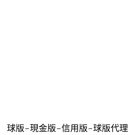
Skip
球版-現金版-信用版-球版代理
to
content